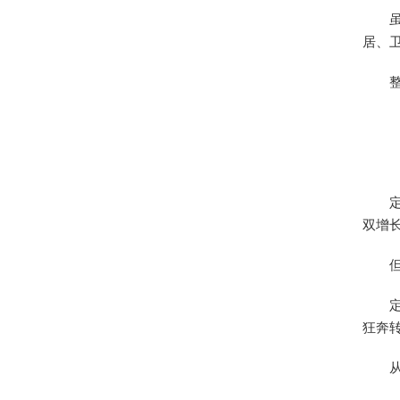
居、
双增
狂奔