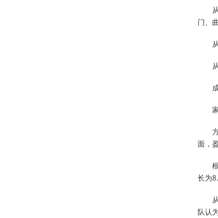
门、曲
面，
长为8
队认