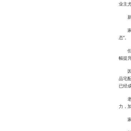
业主
态”。
幅提
品宅
已经
力，