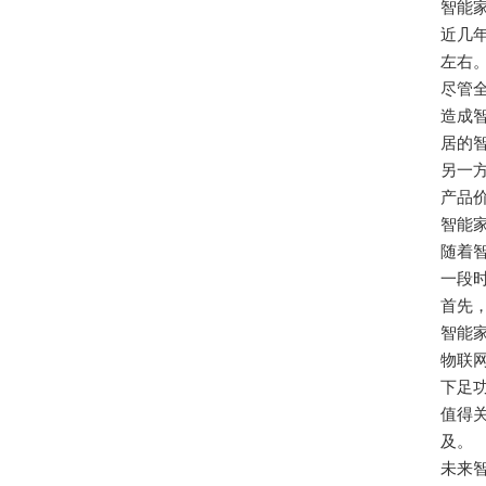
智能
近几
左右
尽管
造成
居的智
另一
产品
智能
随着
一段
首先
智能
物联
下足
值得
及。
未来