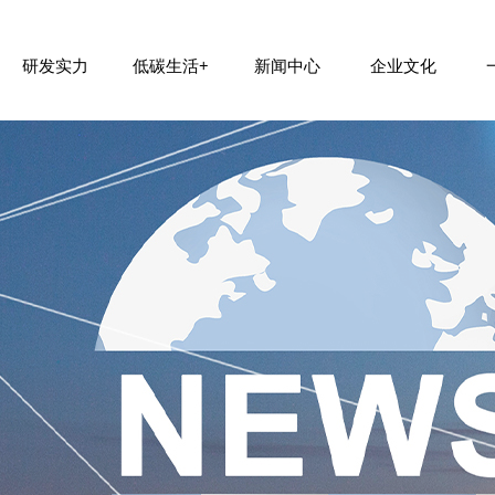
研发实力
低碳生活+
新闻中心
企业文化
公司简介
制造规模
零碳原料
公司动态
核心价值观
全球合作
新材料装备设计制造平台建设
组织架构
低碳包装
行业新闻
加入我们
团队风采
研发中心建设
发展历程
绿碳建材
联系我们
社会责任


















