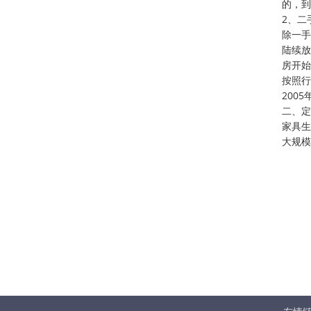
的，到
2、二
除一手
陆续放
房开始
按照行
200
二、定
家具生
大规模