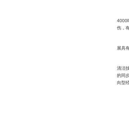
400
伤，
展具
清洁
的同
向型