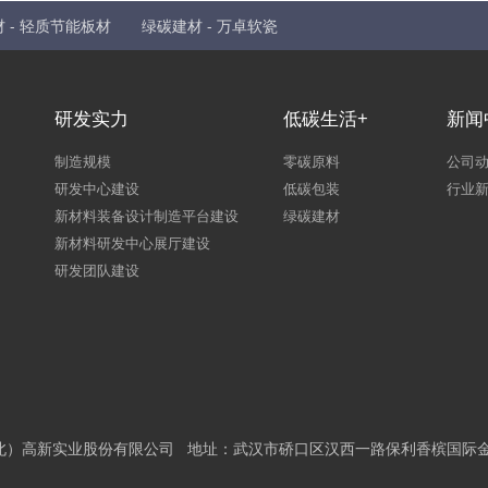
 - 轻质节能板材
绿碳建材 - 万卓软瓷
研发实力
低碳生活+
新闻
制造规模
零碳原料
公司
研发中心建设
低碳包装
行业
新材料装备设计制造平台建设
绿碳建材
新材料研发中心展厅建设
研发团队建设
威骏（湖北）高新实业股份有限公司 地址：武汉市硚口区汉西一路保利香槟国际金