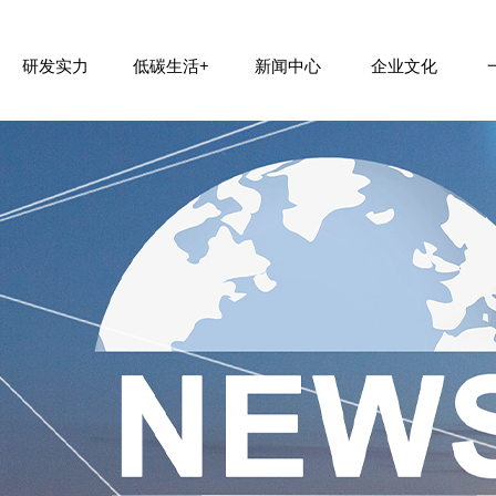
研发实力
低碳生活+
新闻中心
企业文化
公司简介
制造规模
零碳原料
公司动态
核心价值观
全球合作
研发中心建设
组织架构
低碳包装
行业新闻
加入我们
团队风采
新材料装备设计制造平台建设
新材料研发中心展
发展历程
绿碳建材
联系我们
社会责任


















