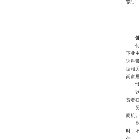
宠”。
健康
何为
下业
这种
据相关
尚家
“绿
这几
费者
另外
商机
对家
时，
任。