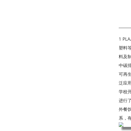
1 P
塑料
料及
中碳
可再生
泛应
学校
进行
外餐
系，有