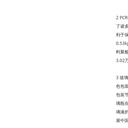
2 
了诸
利于
0.5
料聚
3.
3 
色包
包装
璃瓶
璃液
展中