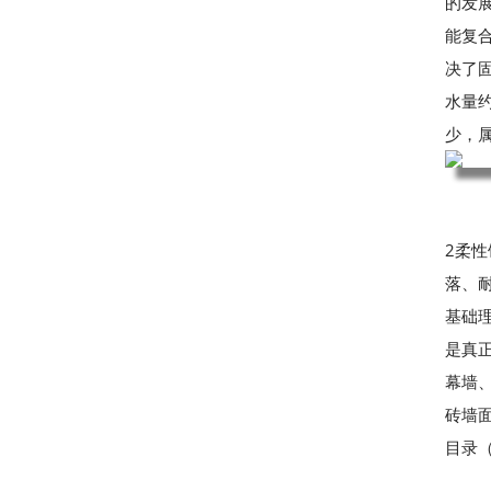
的发
能复
决了固
水量约
少，
2柔
落、
基础
是真
幕墙
砖墙面
目录（