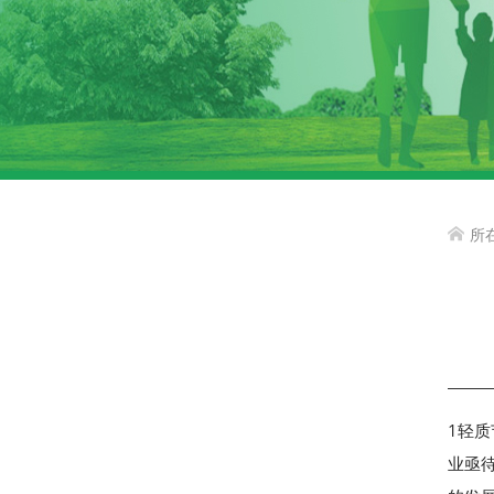
所

1轻
业亟