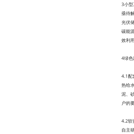
3小
亟待
光伏
碳能
效利
4绿
4.
热给
泥、
户的
4.
自主