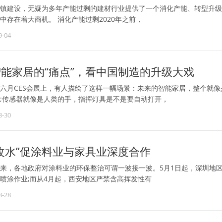
镇建设，无疑为多年产能过剩的建材行业提供了一个消化产能、转型升级
中存在着大商机。 消化产能过剩2020年之前，
9-04
能家居的“痛点”，看中国制造的升级大戏
六月CES会展上，有人描绘了这样一幅场景：未来的智能家居，整个就
;传感器就像是人类的手，指挥灯具是不是要自动打开，
8-30
改水”促涂料业与家具业深度合作
来，各地政府对涂料业的环保整治可谓一波接一波。5月1日起，深圳地
喷涂作业;而从4月起，西安地区严禁含高挥发性有
8-28