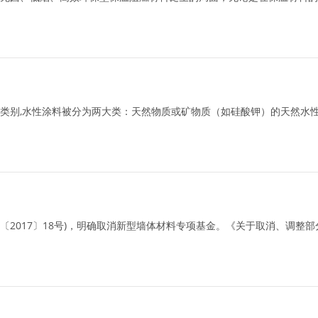
类别,水性涂料被分为两大类：天然物质或矿物质（如硅酸钾）的天然水
〔2017〕18号)，明确取消新型墙体材料专项基金。《关于取消、调整