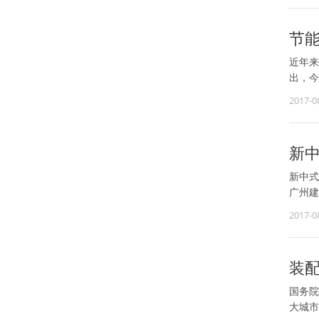
节
近年来
出，今
2017-0
新
新中式
广州建
2017-0
装
国务院
大城市