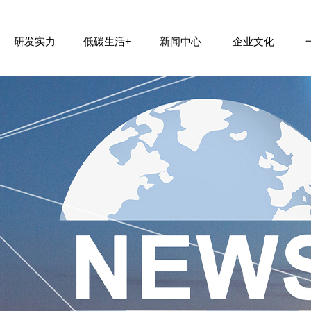
研发实力
低碳生活+
新闻中心
企业文化
公司简介
制造规模
零碳原料
公司动态
核心价值观
全球合作
研发中心建设
组织架构
低碳包装
行业新闻
加入我们
团队风采
发展历程
绿碳建材
联系我们
新材料装备设计
社会责任
新材


















