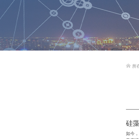
所

硅
如今，