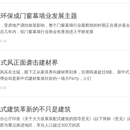
能环保成门窗幕墙业发展主题
，受房地产调控政策影响，整个门窗幕墙行业最辉煌的时期正在逐步退去
后几年内，铝门窗幕墙行业将会有逐渐进入平静发展
8-14
中式风正面袭击建材界
风实在太猛，眼下正从家具界向建材界刮来，目测风速超过8级。 新中式
博会却是新中式建材集体狂欢的一场大Party，人们
8-09
配式建筑革新的不只是建筑
办公厅印发《关于大力发展装配式建筑的指导意见》(以下简称《意见》
群为重点推进地区，常住人口超过300万的其