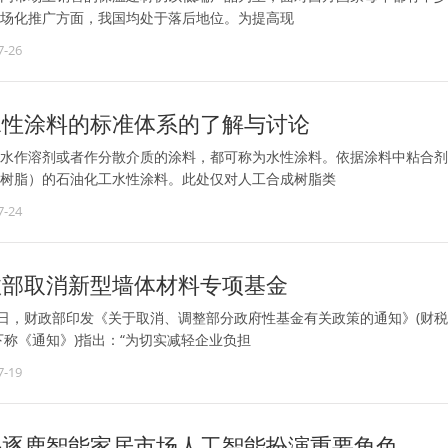
场化推广方面，我国均处于落后地位。为提高现
7-26
水性涂料的标准体系的了解与讨论
水作溶剂或者作分散介质的涂料，都可称为水性涂料。依据涂料中粘合剂
树脂）的石油化工水性涂料。此处仅对人工合成树脂类
7-24
政部取消新型墙体材料专项基金
5日，财政部印发《关于取消、调整部分政府性基金有关政策的通知》(财税
下称《通知》)指出：“为切实减轻企业负担
7-19
头逐鹿智能家居市场人工智能扮演重要角色