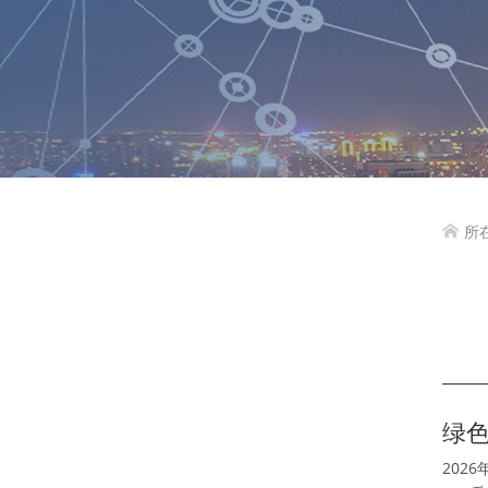
所

绿
202