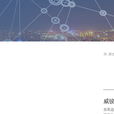
所

威
当耳边