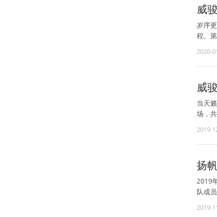
威骏
岁序更
程。第
2020-0
威骏
当天籁
场，共
2019-1
扬
201
队成员
2019-1