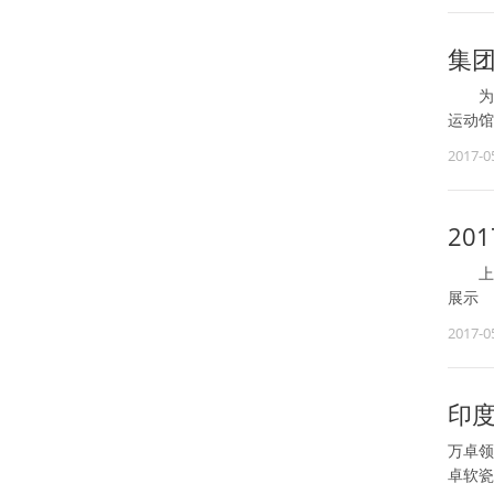
集
为丰
运动馆
2017-0
20
上周日
展示
2017-0
印
万卓领
卓软瓷