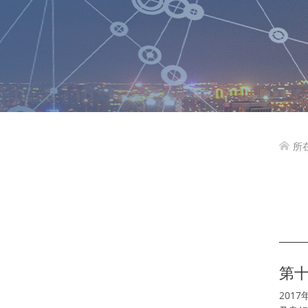
所

第
201